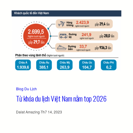
Blog Du Lịch
Từ khóa du lịch Việt Nam nằm top 2026
Dalat Amazing
·
Th7 14, 2023