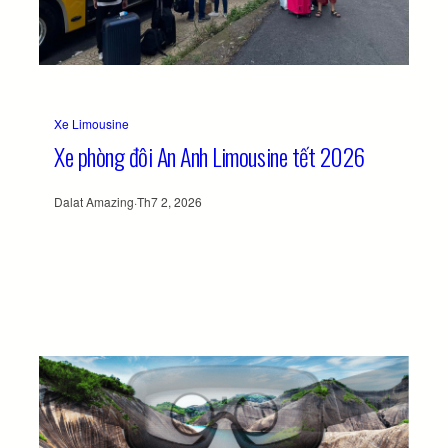
Xe Limousine
Xe phòng đôi An Anh Limousine tết 2026
Dalat Amazing
·
Th7 2, 2026