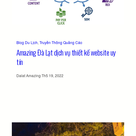
Blog Du Lịch
, 
Truyền Thông Quảng Cáo
Amazing Đà Lạt dịch vụ thiết kế website uy
tín
Dalat Amazing
·
Th5 19, 2022