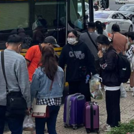
Categories
Ẩm Thực – Cà Phê
Blog Du Lịch
Du Lịch Đà Lạt
Đà Lạt
Khu Du Lịch
Kinh Nghiệm Du Lịch
Thuê Xe Limousine
Truyền Thông Quảng Cáo
Xe Limousine
Recent Posts