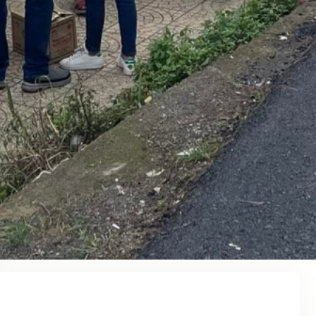
Xe phòng đôi An Anh Limousine tết 2026
Tháng 7 2, 2026
Amazing Đà Lạt – Công ty về marketing
chuyên nghiệp 2026
Tháng 6 26, 2026
Từ khóa du lịch Việt Nam nằm top 2026
Tháng 7 14, 2023
Nguyễn Kim Limousine tết 2025
Tháng 7 15, 2022
Các loại hình du lịch ở Việt Nam tết 2025
Tháng 6 26, 2022