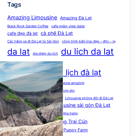
Tags
Amazing Limousine
Amazing Đà Lạt
Black Rock Garden Coffee
cafe ngắm view dalat
cà phê Đà Lạt
cafe đẹp đà lạt
Các hãng xe đi Đà Lạt từ Sài Gòn
công trình kiến trúc đẹp – độc – lạ
du lich da lat
da lat
dia diem du lich
du lich da lat dip tet
kinh nghiệm du lịch đà lạt
kiến trúc đẹp -độc -lạ đà lạt
Limousine amazing
Limousine nha trang
limousine phong doi
limousine phong doi sai gon da lat
Limousine phòng đôi đi Đà Lạt
Limousine sài gòn Đà Lạt
limousine phòng đôi đà lạt
Limousine đà lạt
Limousine đà lạt nha trang
món ngon đà lạt
Nông Trại Cún
Nông trại Cún Puppy Farm
Puppy Farm