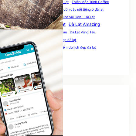
quan nhau da lat gia re
Sài gòn Đà Lạt
Thiên Mộc Trinh Coffee
Thái Dương Limousine
vườn dâu nổi tiếng ở đà lạt
Xe giường đôi đi Đà Lạt
xe Limousine Sài Gòn – Đà Lạt
Ăn sáng Đà Lạt
ăn vặt đà lạt
Đà Lạt Amazing
Đà Lạt Nha Trang
Đà Lạt từ Vũng Tàu
Đà Lạt Vũng Tàu
Đà Lạt đi vũng tàu
điểm checkin đẹp đà lạt
địa điểm du lịch đà lạt
địa điểm du lịch đẹp đà lạt
ẩm thực đà lạt
Social Links
Facebook
Twitter
LinkedIn
Instagram