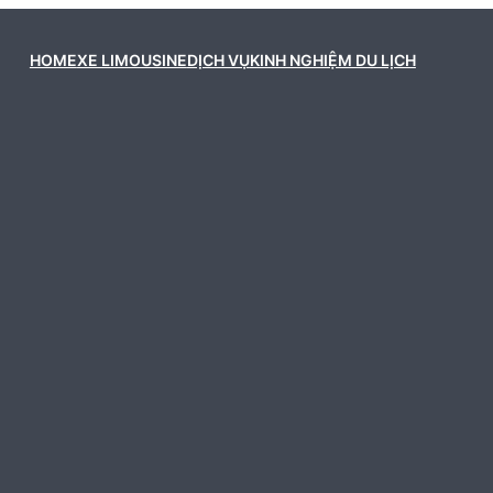
HOME
XE LIMOUSINE
DỊCH VỤ
KINH NGHIỆM DU LỊCH