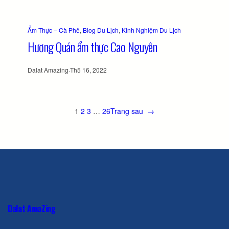
Ẩm Thực – Cà Phê
, 
Blog Du Lịch
, 
Kinh Nghiệm Du Lịch
Hương Quán ẩm thực Cao Nguyên
Dalat Amazing
·
Th5 16, 2022
1
2
3
…
26
Trang sau
→
Dalat AmaZing