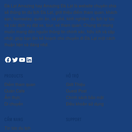
Đà Lạt Amazing hay Amazing Đà Lạt là website chuyên chia
sẻ thông tin du lịch Đà Lạt, giới thiệu điểm tham quan, khách
sạn, homestay, quán ăn, cà phê, kinh nghiệm du lịch tự túc
và các dịch vụ đặt xe, tour, vé tham quan. Chúng tôi mong
muốn mang đến nguồn thông tin chính xác, hữu ích và cập
nhật, giúp bạn lên kế hoạch cho chuyến đi Đà Lạt một cách
thuận tiện và đáng nhớ.
Facebook
Twitter
Youtube
LinkedIn
PRODUCTS
HỖ TRỢ
Điểm tham quan
Giới Thiệu
Quán Cafe
Guest Post
Ẩm thực
Chính sách bảo mật
Di chuyển
Điều khoản sử dụng
CẨM NANG
SUPPORT
Tin tức du lịch