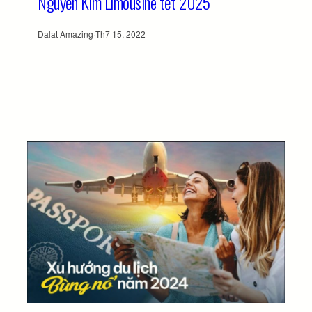
Nguyễn Kim Limousine tết 2025
Dalat Amazing
·
Th7 15, 2022