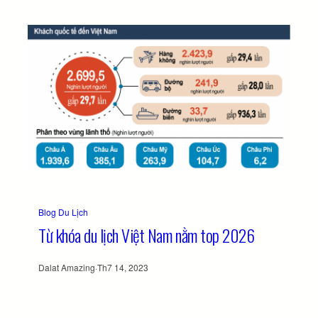
Blog Du Lịch
Từ khóa du lịch Việt Nam nằm top 2026
Dalat Amazing
·
Th7 14, 2023