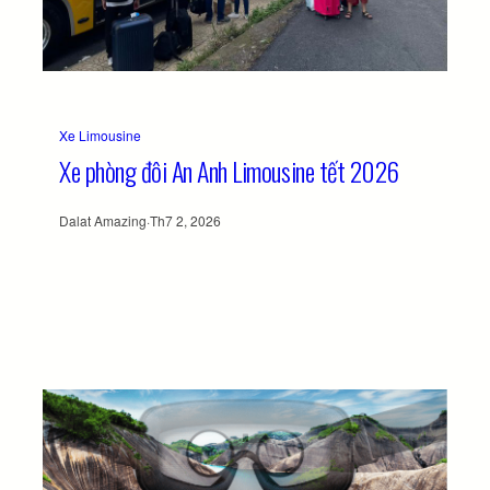
Xe Limousine
Xe phòng đôi An Anh Limousine tết 2026
Dalat Amazing
·
Th7 2, 2026