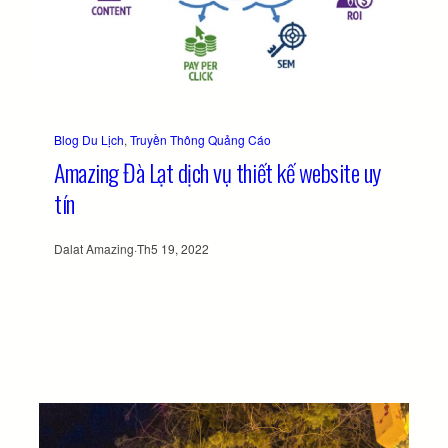
Blog Du Lịch
, 
Truyền Thông Quảng Cáo
Amazing Đà Lạt dịch vụ thiết kế website uy
tín
Dalat Amazing
·
Th5 19, 2022