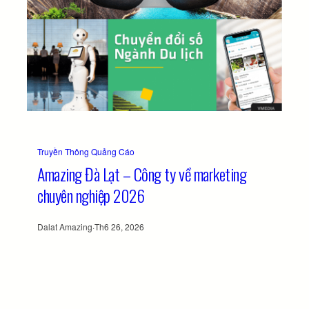
Truyền Thông Quảng Cáo
Amazing Đà Lạt – Công ty về marketing
chuyên nghiệp 2026
Dalat Amazing
·
Th6 26, 2026