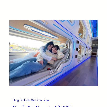
Blog Du Lịch
, 
Xe Limousine