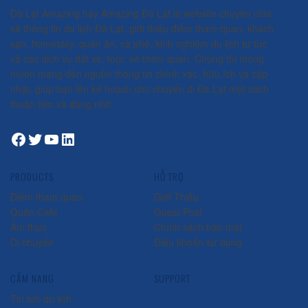
Đà Lạt Amazing hay Amazing Đà Lạt là website chuyên chia
sẻ thông tin du lịch Đà Lạt, giới thiệu điểm tham quan, khách
sạn, homestay, quán ăn, cà phê, kinh nghiệm du lịch tự túc
và các dịch vụ đặt xe, tour, vé tham quan. Chúng tôi mong
muốn mang đến nguồn thông tin chính xác, hữu ích và cập
nhật, giúp bạn lên kế hoạch cho chuyến đi Đà Lạt một cách
thuận tiện và đáng nhớ.
Facebook
Twitter
Youtube
LinkedIn
PRODUCTS
HỖ TRỢ
Điểm tham quan
Giới Thiệu
Quán Cafe
Guest Post
Ẩm thực
Chính sách bảo mật
Di chuyển
Điều khoản sử dụng
CẨM NANG
SUPPORT
Tin tức du lịch