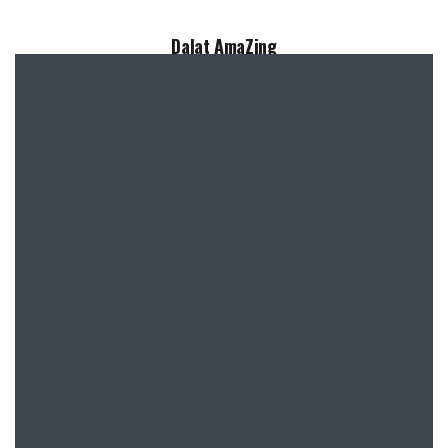
Dalat AmaZing
Du Lịch Thui