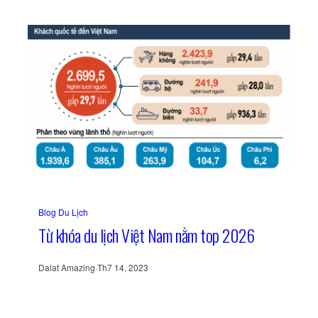
Blog Du Lịch
Từ khóa du lịch Việt Nam nằm top 2026
Dalat Amazing
·
Th7 14, 2023