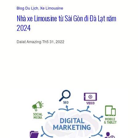
Blog Du Lịch
, 
Xe Limousine
Nhà xe Limousine từ Sài Gòn đi Đà Lạt năm
2024
Dalat Amazing
·
Th5 31, 2022