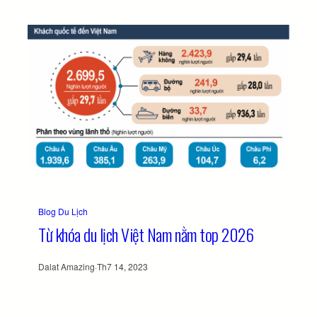
Blog Du Lịch
Từ khóa du lịch Việt Nam nằm top 2026
Dalat Amazing
·
Th7 14, 2023