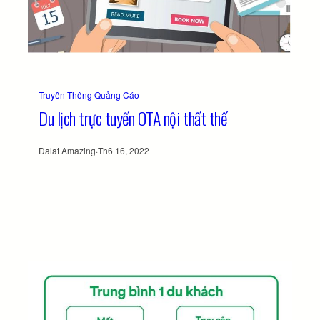
Truyền Thông Quảng Cáo
Du lịch trực tuyến OTA nội thất thế
Dalat Amazing
·
Th6 16, 2022