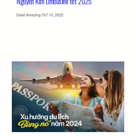
Nguyễn Kim Limousine tết 2025
Dalat Amazing
·
Th7 15, 2022