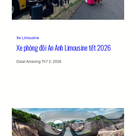
Xe Limousine
Xe phòng đôi An Anh Limousine tết 2026
Dalat Amazing
·
Th7 2, 2026