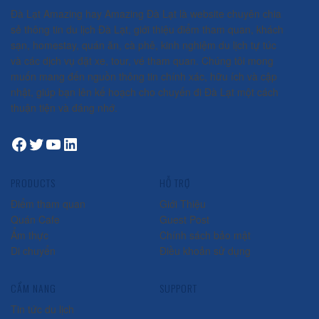
Đà Lạt Amazing hay Amazing Đà Lạt là website chuyên chia
sẻ thông tin du lịch Đà Lạt, giới thiệu điểm tham quan, khách
sạn, homestay, quán ăn, cà phê, kinh nghiệm du lịch tự túc
và các dịch vụ đặt xe, tour, vé tham quan. Chúng tôi mong
muốn mang đến nguồn thông tin chính xác, hữu ích và cập
nhật, giúp bạn lên kế hoạch cho chuyến đi Đà Lạt một cách
thuận tiện và đáng nhớ.
Facebook
Twitter
Youtube
LinkedIn
PRODUCTS
HỖ TRỢ
Điểm tham quan
Giới Thiệu
Quán Cafe
Guest Post
Ẩm thực
Chính sách bảo mật
Di chuyển
Điều khoản sử dụng
CẨM NANG
SUPPORT
Tin tức du lịch