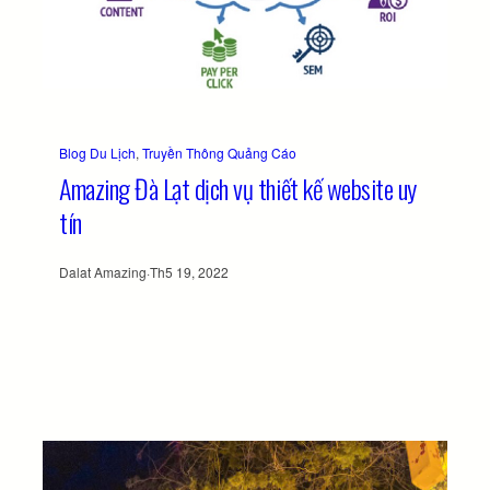
Blog Du Lịch
, 
Truyền Thông Quảng Cáo
Amazing Đà Lạt dịch vụ thiết kế website uy
tín
Dalat Amazing
·
Th5 19, 2022