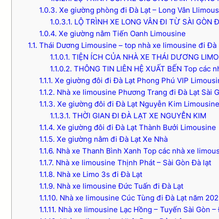
1.0.3.
Xe giường phòng đi Đà Lạt – Long Vân Llimous
1.0.3.1.
LỘ TRÌNH XE LONG VÂN ĐI TỪ SÀI GÒN 
1.0.4.
Xe giường nằm Tiến Oanh Limousine
1.1.
Thái Dương Limousine – top nhà xe limousine đi Đà 
1.1.0.1.
TIỆN ÍCH CỦA NHÀ XE THÁI DƯƠNG LIMOU
1.1.0.2.
THÔNG TIN LIÊN HỆ XUẤT BẾN Top các nhà
1.1.1.
Xe giường đôi đi Đà Lạt Phong Phú VIP Limousi
1.1.2.
Nhà xe limousine Phương Trang đi Đà Lạt Sài 
1.1.3.
Xe giường đôi đi Đà Lạt Nguyễn Kim Limousin
1.1.3.1.
THỜI GIAN ĐI ĐÀ LẠT XE NGUYỄN KIM
1.1.4.
Xe giường đôi đi Đà Lạt Thành Bưởi Limousine
1.1.5.
Xe giường nằm đi Đà Lạt Xe Nhà
1.1.6.
Nhà xe Thanh Bình Xanh Top các nhà xe limousi
1.1.7.
Nhà xe limousine Thịnh Phát – Sài Gòn Đà lạt
1.1.8.
Nhà xe Limo 3s đi Đà Lạt
1.1.9.
Nhà xe limousine Đức Tuấn đi Đà Lạt
1.1.10.
Nhà xe limousine Cúc Tùng đi Đà Lạt năm 202
1.1.11.
Nhà xe limousine Lạc Hồng – Tuyến Sài Gòn – Đ