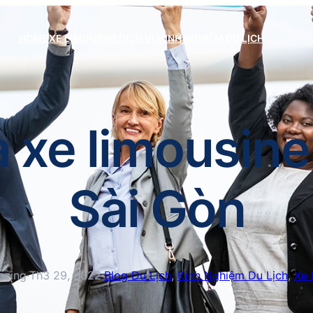
HOME
XE LIMOUSINE
DỊCH VỤ
KINH NGHIỆM DU LỊCH
 xe limousine 
Sài Gòn
azing
·
Th3 29, 2022
·
Blog Du Lịch
, 
Kinh Nghiệm Du Lịch
, 
Xe 