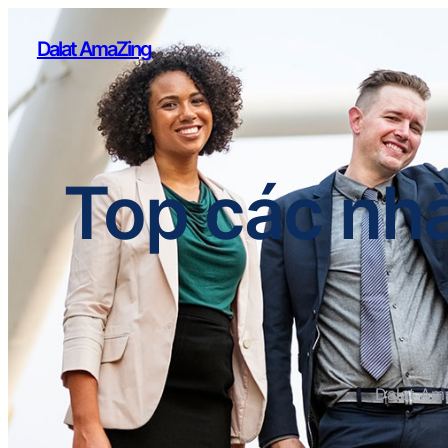
Dalat AmaZing
Top các nhà
Dalat Am