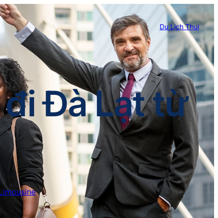
Du Lịch Thui
đi Đà Lạt từ
Limousine