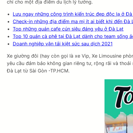
chí cho một địa điểm du lịch lý tưởng.
Lưu ngay những công trình kiến trúc đẹp độc lạ ở Đà
Check-in những địa điểm ma mị ít ai biết khi đến Đà
Top những quán cafe cún siêu đáng yêu ở Đà Lạt
Top 10 quán cà phê tại Đà Lạt dành cho team sống ả
Doanh nghiệp vận tải kiệt sức sau dịch 2021
Xe giường đôi (hay còn gọi là xe Vip, Xe Limousine phò
yêu cầu đảm bảo không gian riêng tư, rộng rãi và thoải 
Đà Lạt từ Sài Gòn -TP.HCM.