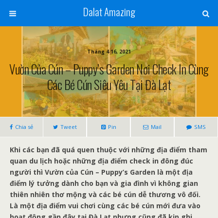
Dalat Amazing
Tháng 4 16, 2021
Vườn Của Cún – Puppy’s Garden Nơi Check In Cùng
Các Bé Cún Siêu Yêu Tại Đà Lạt
Chia sẻ
Tweet
Pin
Mail
SMS
Khi các bạn đã quá quen thuộc với những địa điểm tham
quan du lịch hoặc những địa điểm check in đông đúc
người thì Vườn của Cún – Puppy’s Garden là một địa
điểm lý tưởng dành cho bạn và gia đình vì không gian
thiên nhiên thơ mộng và các bé cún dễ thương vô đối.
Là một địa điểm vui chơi cùng các bé cún mới đưa vào
hoạt động gần đây tại Đà Lạt nhưng cũng đã kịp ghi