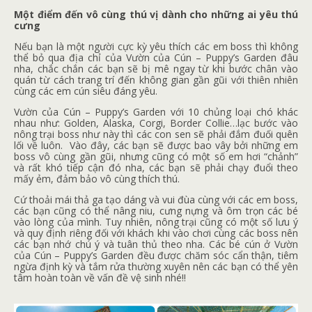
Một điểm đến vô cùng thú vị dành cho những ai yêu thú
cưng
Nếu bạn là một người cực kỳ yêu thích các em boss thì không
thể bỏ qua địa chỉ của Vườn của Cún – Puppy’s Garden đâu
nha, chắc chắn các bạn sẽ bị mê ngay từ khi bước chân vào
quán từ cách trang trí đến không gian gần gũi với thiên nhiên
cùng các em cún siêu đáng yêu.
Vườn của Cún – Puppy’s Garden với 10 chủng loại chó khác
nhau như: Golden, Alaska, Corgi, Border Collie…lạc bước vào
nông trại boss như này thì các con sen sẽ phải đắm đuối quên
lối về luôn. Vào đây, các bạn sẽ được bao vây bởi những em
boss vô cùng gần gũi, nhưng cũng có một số em hơi “chảnh”
và rất khó tiếp cận đó nha, các bạn sẽ phải chạy đuổi theo
mấy ẻm, đảm bảo vô cùng thích thú.
Cứ thoải mái thả ga tạo dáng và vui đùa cùng với các em boss,
các bạn cũng có thể nâng niu, cưng nựng và ôm trọn các bé
vào lòng của mình. Tuy nhiên, nông trại cũng có một số lưu ý
và quy định riêng đối với khách khi vào chơi cùng các boss nên
các bạn nhớ chú ý và tuân thủ theo nha. Các bé cún ở Vườn
của Cún – Puppy’s Garden đều được chăm sóc cẩn thận, tiêm
ngừa định kỳ và tắm rửa thường xuyên nên các bạn có thể yên
tâm hoàn toàn về vấn đề vệ sinh nhé!!