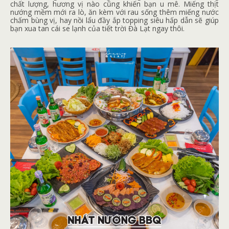
chất lượng, hương vị nào cũng khiến bạn u mê. Miếng thịt
nướng mềm mới ra lò, ăn kèm với rau sống thêm miếng nước
chấm bùng vị, hay nồi lẩu đầy ắp topping siêu hấp dẫn sẽ giúp
bạn xua tan cái se lạnh của tiết trời Đà Lạt ngay thôi.