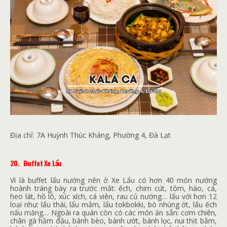
Địa chỉ:
7A Huỳnh Thúc Kháng, Phường 4, Đà Lạt
20.
Buffet Xe Lẩu
Vì là buffet lẩu nướng nên ở Xe Lẩu có hơn 40 món nướng
hoành tráng bày ra trước mắt: ếch, chim cút, tôm, hào, cá,
heo lát, hồ lô, xúc xích, cá viên, rau củ nướng… lẩu với hơn 12
loại như: lẩu thái, lẩu mắm, lẩu tokbokki, bò nhúng ớt, lẩu ếch
nấu măng… Ngoài ra quán còn có các món ăn sẵn: cơm chiên,
chân gà hầm đậu, bánh bèo, bánh ướt, bánh lọc, nui thịt bằm,