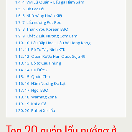
1.4.
4. Vivi Lữ Quán – Lẩu gà Hầm Sâm
1.5.
5. Bò Lạc Lối
1.6.
6. Nhà hàng Hoàn Kiệt
1.7.
7. Lẩu nướng Poc Poc
1.8.
8. Thank You Korean BBQ
1.9.
9. Khét 2 Lẩu Nướng Cơm Lam
1.10.
10. Lẩu Bắp Hoa – Lẩu bò Hong Kong
1.11.
11. Bò Tơ Tây Ninh KTK
1.12.
12. Quán Rượu Hàn Quốc Soju 49
1.13.
13. Bò tơ Cậu Phùng
1.14.
14. Cu Đức 2
1.15.
15. Quán Chu
1.16.
16. Nậm Nướng Đà Lạt
1.17.
17. Ngói BBQ
1.18.
18. Warning Zone
1.19.
19. KaLa Cá
1.20.
20. Buffet Xe Lẩu
Top 20 quán lẩu nướng ở