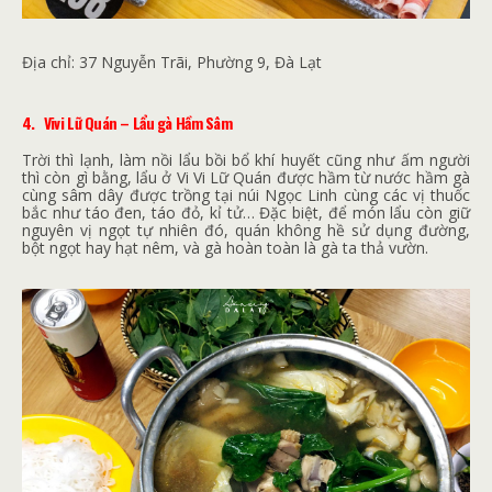
Địa chỉ:
37 Nguyễn Trãi, Phường 9, Đà Lạt
4.
Vivi Lữ Quán – Lẩu gà Hầm Sâm
Trời thì lạnh, làm nồi lẩu bồi bổ khí huyết cũng như ấm người
thì còn gì bằng, lẩu ở Vi Vi Lữ Quán được hầm từ nước hầm gà
cùng sâm dây được trồng tại núi Ngọc Linh cùng các vị thuốc
bắc như táo đen, táo đỏ, kỉ tử… Đặc biệt, để món lẩu còn giữ
nguyên vị ngọt tự nhiên đó, quán không hề sử dụng đường,
bột ngọt hay hạt nêm, và gà hoàn toàn là gà ta thả vườn.