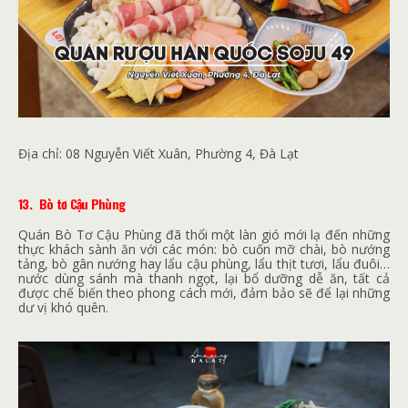
Địa chỉ:
08 Nguyễn Viết Xuân, Phường 4, Đà Lạt
13.
Bò tơ Cậu Phùng
Quán Bò Tơ Cậu Phùng đã thổi một làn gió mới lạ đến những
thực khách sành ăn với các món: bò cuốn mỡ chài, bò nướng
tảng, bò gân nướng hay lẩu cậu phùng, lẩu thịt tươi, lẩu đuôi…
nước dùng sánh mà thanh ngọt, lại bổ dưỡng dễ ăn, tất cả
được chế biến theo phong cách mới, đảm bảo sẽ để lại những
dư vị khó quên.