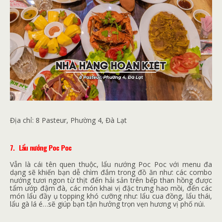
Địa chỉ:
8 Pasteur, Phường 4, Đà Lạt
7.
Lẩu nướng Poc Poc
Vẫn là cái tên quen thuộc, lẩu nướng Poc Poc với menu đa
dạng sẽ khiến bạn dễ chìm đắm trong đồ ăn như: các combo
nướng tươi ngon từ thịt đến hải sản trên bếp than hồng được
tẩm ướp đậm đà, các món khai vị đặc trưng hao mồi, đến các
món lẩu đầy ụ topping khó cưỡng như: lẩu cua đồng, lẩu thái,
lẩu gà lá é…sẽ giúp bạn tận hưởng trọn vẹn hương vị phố núi.