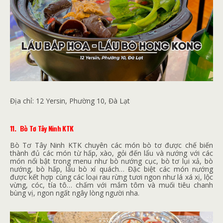
Địa chỉ:
12 Yersin, Phường 10, Đà Lạt
11.
Bò Tơ Tây Ninh KTK
Bò Tơ Tây Ninh KTK chuyên các món bò tơ được chế biến
thành đủ các món từ hấp, xào, gỏi đến lẩu và nướng với các
món nổi bật trong menu như bò nướng cục, bò tơ lụi xả, bò
nướng, bò hấp, lẩu bò xí quách… Đặc biệt các món nướng
được kết hợp cùng các loại rau rừng tươi ngon như lá xá xị, lộc
vừng, cóc, tía tô… chấm với mắm tôm và muối tiêu chanh
bùng vị, ngon ngất ngây lòng người nha.