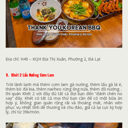
Địa chỉ:
H49 – KQH Bùi Thị Xuân, Phường 2, Đà Lạt
9.
Khét 2 Lẩu Nướng Cơm Lam
Trời lành lạnh mà thèm cơm lam gà nướng, thèm lẩu gà lá é,
thèm bò đá bia, thèm nai/heo rừng ống nứa, thèm đồ nướng…
thì quán Khét 2 với đầy đủ tất cả đợi bạn đến “đánh chén no
say” đấy. Khét có tất cả mọi thứ bạn cần để có một bữa ăn
hợp ý, không gian quán rộng rãi và thoáng mát, nhân viên
phục vụ nhiệt tình dễ thương và chu đáo, giá cả lại cực kỳ hợp
lý, chỉ từ 39k/món.