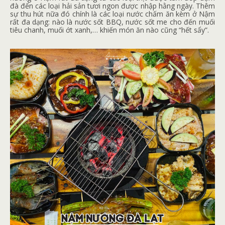
đà đến các loại hải sản tươi ngon được nhập hằng ngày. Thêm
sự thu hút nữa đó chính là các loại nước chấm ăn kèm ở Nậm
rất đa dạng: nào là nước sốt BBQ, nước sốt me cho đến muối
tiêu chanh, muối ớt xanh,… khiến món ăn nào cũng “hết sẩy”.