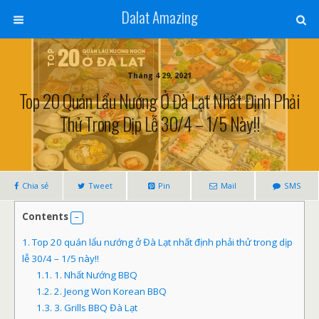
Dalat Amazing
Tháng 4 29, 2021
Top 20 Quán Lẩu Nướng Ở Đà Lạt Nhất Định Phải
Thử Trong Dịp Lễ 30/4 – 1/5 Này!!
Chia sẻ
Tweet
Pin
Mail
SMS
Contents
1.
Top 20 quán lẩu nướng ở Đà Lạt nhất định phải thử trong dịp
lễ 30/4 – 1/5 này!!
1.1.
1. Nhất Nướng BBQ
1.2.
2. Jeong Won Korean BBQ
1.3.
3. Grills BBQ Đà Lạt