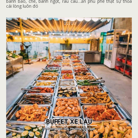
bánh bao, chè, bánh ngọt, rau câu…ăn phủ phê thật sự thỏa
cái lòng luôn đó