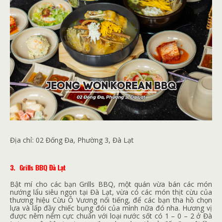
Địa chỉ:
02 Đống Đa, Phường 3, Đà Lạt
3.
Grills BBQ Đà Lạt
Bật mí cho các bạn Grills BBQ, một quán vừa bán các món
nướng lẩu siêu ngon tại Đà Lạt, vừa có các món thịt cừu của
thương hiệu Cừu Ô Vương nổi tiếng, để các bạn tha hồ chọn
lựa và lấp đầy chiếc bụng đói của mình nữa đó nha. Hương vị
được nêm nếm cực chuẩn với loại nước sốt có 1 – 0 – 2 ở Đà