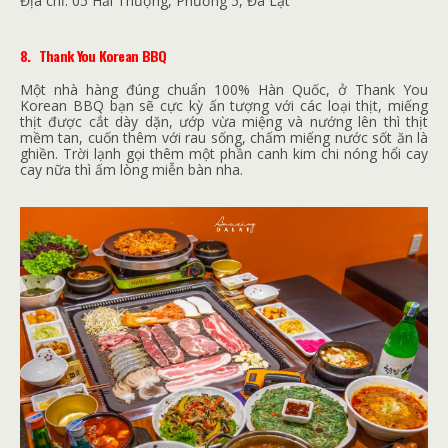
Địa chỉ:
05 Hải Thượng, Phường 5, Đà Lạt
8.
Thank You Korean BBQ
Một nhà hàng đúng chuẩn 100% Hàn Quốc, ở Thank You
Korean BBQ bạn sẽ cực kỳ ấn tượng với các loại thịt, miếng
thịt được cắt dày dặn, ướp vừa miệng và nướng lên thì thịt
mềm tan, cuốn thêm với rau sống, chấm miếng nước sốt ăn là
ghiền. Trời lạnh gọi thêm một phần canh kim chi nóng hổi cay
cay nữa thì ấm lòng miễn bàn nha.