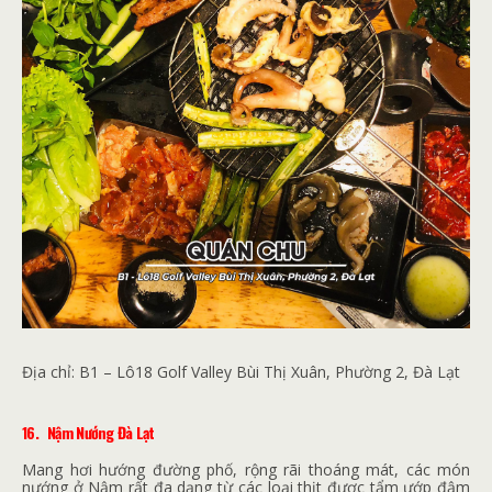
Địa chỉ:
B1 – Lô18 Golf Valley Bùi Thị Xuân, Phường 2, Đà Lạt
16.
Nậm Nướng Đà Lạt
Mang hơi hướng đường phố, rộng rãi thoáng mát, các món
nướng ở Nậm rất đa dạng từ các loại thịt được tẩm ướp đậm