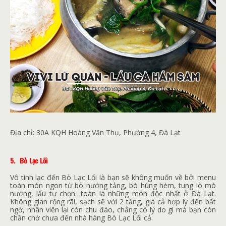
Địa chỉ:
30A KQH Hoàng Văn Thụ, Phường 4, Đà Lạt
5.
Bò Lạc Lối
Vô tình lạc đến Bò Lạc Lối là bạn sẽ không muốn về bởi menu
toàn món ngon từ bò nướng tảng, bò húng hèm, tung lò mò
nướng, lẩu tự chọn…toàn là những món độc nhất ở Đà Lạt.
Không gian rộng rãi, sạch sẽ với 2 tầng, giá cả hợp lý đến bất
ngờ, nhân viên lại còn chu đáo, chẳng có lý do gì mà bạn còn
chần chờ chưa đến nhà hàng Bò Lạc Lối cả.