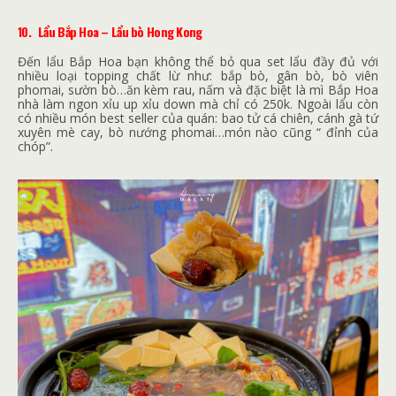
10.
Lẩu Bắp Hoa – Lẩu bò Hong Kong
Đến lẩu Bắp Hoa bạn không thể bỏ qua set lẩu đầy đủ với
nhiều loại topping chất lừ như: bắp bò, gân bò, bò viên
phomai, sườn bò…ăn kèm rau, nấm và đặc biệt là mì Bắp Hoa
nhà làm ngon xỉu up xỉu down mà chỉ có 250k. Ngoài lẩu còn
có nhiều món best seller của quán: bao tử cá chiên, cánh gà tứ
xuyên mè cay, bò nướng phomai…món nào cũng “ đỉnh của
chóp”.