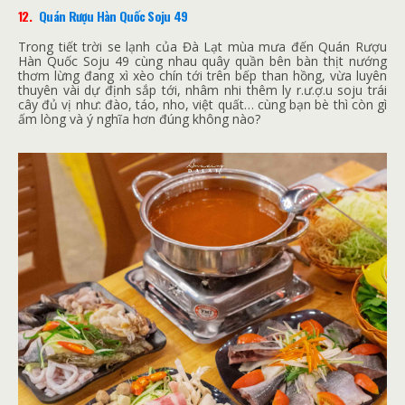
12.
Quán Rượu Hàn Quốc Soju 49
Trong tiết trời se lạnh của Đà Lạt mùa mưa đến Quán Rượu
Hàn Quốc Soju 49 cùng nhau quây quần bên bàn thịt nướng
thơm lừng đang xì xèo chín tới trên bếp than hồng, vừa luyên
thuyên vài dự định sắp tới, nhâm nhi thêm ly r.ư.ợ.u soju trái
cây đủ vị như: đào, táo, nho, việt quất… cùng bạn bè thì còn gì
ấm lòng và ý nghĩa hơn đúng không nào?