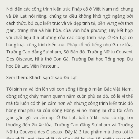
Nói đến các công trình kiến ​​trúc Pháp cổ ở Việt Nam nói chung
và Đà Lạt nói riêng, chúng ta đều không khỏi ngỡ ngàng bởi
cách thức, bố cục kiến ​​trúc và vẻ đẹp tinh tế, bền vững với thời
gian, trang nhã và hài hòa. của văn hóa phương Tây kết hợp
với chất liệu địa phương của các công trình này. Ở Đà Lạt có
hàng loạt công trình kiến ​​trúc Pháp cổ nổi tiếng như Ga xe lửa,
Trường Cao đẳng Sư phạm, Sở Bản đồ, Trường Nữ tu Couvent
Des Oiseaux, Nhà thờ Con Gà, Trường Đại học Tổng hợp. Du
học Đà Lạt, Viện Pasteur…
Xem thêm: Khách sạn 2 sao Đà Lạt
Tôi sinh ra và lớn lên với con sông Hồng ở miền Bắc Việt Nam,
dòng sông chảy mạnh quanh năm cuộn phù sa đỏ, có lẽ vì thế
mà tôi luôn có thiện cảm hơn với những công trình kiến ​​trúc đỏ
hồng như phù sa của sông Hồng. vì nó mang lại cho tôi cảm
giác gần gũi và ấm áp. Ở Đà Lạt, bất cứ khi nào có dịp, tôi
thường đến Ga Xe lửa, Trường Cao đẳng Sư phạm và Trường
Nữ tu Couvent des Oiseaux. Đây là 3 tác phẩm mà theo tôi là
đẹp nhất, gợi cảm nhất và cũng để lại cho tôi nhiều suy nghĩ