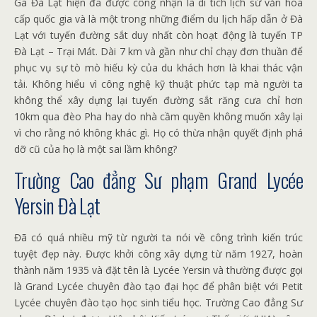
Ga Đà Lạt hiện đã được công nhận là di tích lịch sử văn hóa
cấp quốc gia và là một trong những điểm du lịch hấp dẫn ở Đà
Lạt với tuyến đường sắt duy nhất còn hoạt động là tuyến TP
Đà Lạt – Trại Mát. Dài 7 km và gần như chỉ chạy đơn thuần để
phục vụ sự tò mò hiếu kỳ của du khách hơn là khai thác vận
tải. Không hiểu vì công nghệ kỹ thuật phức tạp mà người ta
không thể xây dựng lại tuyến đường sắt răng cưa chỉ hơn
10km qua đèo Pha hay do nhà cầm quyền không muốn xây lại
vì cho rằng nó không khác gì. Họ có thừa nhận quyết định phá
dỡ cũ của họ là một sai lầm không?
Trường Cao đẳng Sư phạm Grand Lycée
Yersin Đà Lạt
Đã có quá nhiều mỹ từ người ta nói về công trình kiến ​​trúc
tuyệt đẹp này. Được khởi công xây dựng từ năm 1927, hoàn
thành năm 1935 và đặt tên là Lycée Yersin và thường được gọi
là Grand Lycée chuyên đào tạo đại học để phân biệt với Petit
Lycée chuyên đào tạo học sinh tiểu học. Trường Cao đẳng Sư