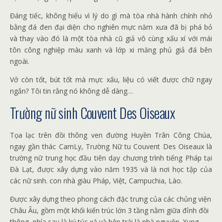
Đáng tiếc, không hiểu vì lý do gì mà tòa nhà hành chính nhỏ
bằng đá đen đại diện cho nghiên mực năm xưa đã bị phá bỏ
và thay vào đó là một tòa nhà cũ giả vô cùng xấu xí với mái
tôn công nghiệp màu xanh và lớp xi măng phủ giả đá bên
ngoài.
Vở còn tốt, bút tốt mà mực xấu, liệu có viết được chữ ngay
ngắn? Tôi tin rằng nó không dễ dàng…
Trường nữ sinh Couvent Des Oiseaux
Tọa lạc trên đồi thông ven đường Huyền Trân Công Chúa,
ngay gần thác CamLy, Trường Nữ tu Couvent Des Oiseaux là
trường nữ trung học đầu tiên dạy chương trình tiếng Pháp tại
Đà Lạt, được xây dựng vào năm 1935 và là nơi học tập của
các nữ sinh. con nhà giàu Pháp, Việt, Campuchia, Lào.
Được xây dựng theo phong cách đặc trưng của các chủng viện
Châu Âu, gồm một khối kiến ​​trúc lớn 3 tầng nằm giữa đỉnh đồi
thông, phía sau là ký túc xá và bên trái là nhà nguyện. Xung