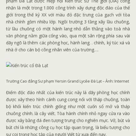
phạm Đà Lạt được Hiệp hội Kiến trúc sư Thế giới (UIA) công
nhận là một trong 1.000 công trình xây dựng độc đáo của thế
giới trong thế kỷ XX với màu đỏ đặc trưng của gạch với tòa
nhà chính gồm nhiều lớp. Ngôi trường 3 tầng xây lầu chuông,
từ lầu chuông có một hành lang nhỏ dẫn thẳng vào toà nhà
văn phòng nằm giữa cổng vào, qua một sân rộng phía sau vài
dãy ngõ là thêm các phòng học, hành lang. . chính, ký túc xá và
nhà ở cho cán bộ công nhân viên của trường….
Trường Cao đẳng Sư phạm Yersin Grand Lycée Đà Lạt – Ảnh: Internet
Điểm độc đáo nhất của kiến ​​trúc này là dãy phòng học chính
được xây theo hình cánh cung cong nối với tháp chuông, toàn
bộ khối kiến ​​trúc chính giống như một cuốn sổ mở và tháp
chuông chính. là cây viết. Tòa hành chính nhỏ ngay cửa ra vào
được xây bằng đá đen tượng trưng cho nghiên mực. Vở, bút và
bút chì là những công cụ học tập quan trọng, là biểu tượng cho
sự coi trọng học tập của người Việt từ xưa đến nay.