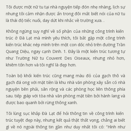
Tôi được một nữ tu tại nhà nguyện tiếp đón nhẹ nhàng, lịch sự
nhưng tôi cảm nhận được ẩn trong đôi mắt biết nói của nữ tu
là thái độ tiếc nuối, day dứt khi nhắc về trường xưa. .
Không ngừng suy nghĩ về số phận của những công trình kiến ​​
trúc ở Đà Lạt mà mình yêu thích, tôi bắt gặp một công trình
kiến ​​trúc khác nép mình trên một con dốc nhỏ trên đường Trần
Quang Diệu, ngay cạnh Dinh. 1. Đây là một kiến ​​trúc tương tự
như Trường Nữ tu Couvent Des Oiseaux, nhưng nhỏ hơn,
khiêm tốn hơn và tôi nghĩ là đẹp hơn.
Toàn bộ khối kiến ​​trúc cũng mang màu đỏ của gạch thô và
gạch đá ong với mặt tiền là khu nhà văn phòng xây sẵn có nhà
nguyện bên phải, sân rộng và các phòng học liên thông phía
sau. tiếp giáp với tòa nhà văn phòng mặt tiền bởi hành lang và
được bao quanh bởi rừng thông xanh.
Tôi lùng sục khắp Đà Lạt để hỏi thông tin về công trình kiến ​​
trúc tuyệt đẹp này, nhưng kết quả thật thất vọng, chẳng ai biết
gì về nó ngoài thông tin gần như duy nhất tôi có: “Hình như