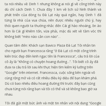
ta nói nhiều về Dinh 1 nhưng không ai nói gì về công trình này
dù chỉ cách Dinh 1. Chưa đầy 1 km về lịch sử hình thành và
phát triển của dòng tu Đà Lạt này quá ngắn, hay Dinh 1 đã
từng là nhà của vua chúa, nên được nhiều người chú ý, hay
thói quen người ta thường nhắc đến Cái gì hào nhoáng, ồn ào
hơn là Cái gì khiêm tốn, vừa phải, mặc dù xét về tầm vóc thì
không biết “mèo nào cắn con nào”. .
Quan tâm đến: Khách sạn Bavico Plaza Đà Lạt Tôi nhắn tin
cho người bạn Francessca rằng “ở Đà Lạt có một công trình
kiến ​​trúc đẹp đến kinh ngạc tên là Francessca”, câu trả lời của
cô ấy là “Không có chuyện hoang đường…”. Tôi biết cô ấy đã
đưa ra câu trả lời sau khi thực hiện tìm kiếm kỹ lưỡng trên
“Google” trên internet. Francessca, cuộc sống bên ngoài vô
cùng rộng mở và có rất nhiều điều kỳ diệu để bạn khám phá.
Dù có bao nhiêu điều hoang đường thì trước đây bạn cũng
chưa từng nói rằng bạn và tôi có thể và sẽ không bao giờ xa
nhau.
Tôi đã gửi một bức ảnh và một tin nhắn với nội dung “Google