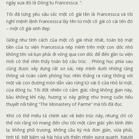
ngày xưa đó là Dòng tu Francessca. ”.
Tôi đã từng yêu sâu sắc một cô gái tên là Francessca và tôi
nghĩ mệnh lệnh Francessca lấy tên từ một cô gái có cái tên đó
– một cô gái xinh đẹp.
Giống như tính cách của một cô gái nhút nhát, toàn bộ mặt
tiền của tu viện Francessca nép mình trên một con dốc nhỏ
không tên và bạn phải đi vòng qua con dốc để đến gần tu viện
mới có thể nhìn thấy toàn bộ cấu trúc. . Phòng học phía sau
cũng được xây dựng rất sơ sài, nép mình dưới những rặng
thông và toàn cảnh phòng học nhìn thẳng ra rừng thông với
một vài con đường mòn dẫn vào rừng từ vài ô cửa nhỏ bí mật.
của dòng tu. Tôi đột nhiên có cảm giác rằng không gian này,
bầu không khí này, hương vị này giống như trong cuốn tiểu
thuyết nổi tiếng “The Monastery of Parme” mà tôi đã đọc.
Khó có thể miêu tả chính xác về kiến ​​trúc này, nhưng chỉ có
thể nói rằng nó mang đến cho tôi một cảm giác yên bình đến
lạ: không phô trương, không cầu kỳ mà đơn giản, vừa phải,
tinh tế. tiết kiệm và hài hòa với thiên nhiên xung quanh. Người