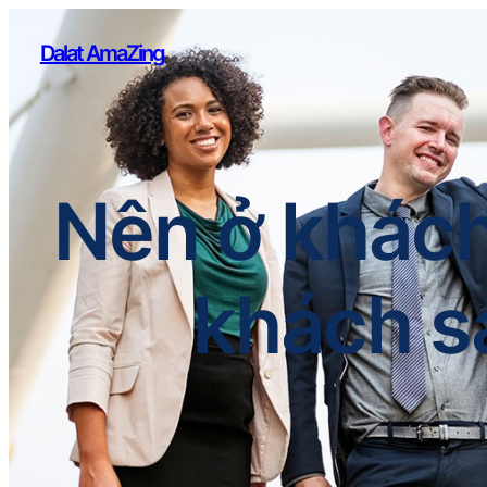
Dalat AmaZing
Nên ở khách
khách sạ