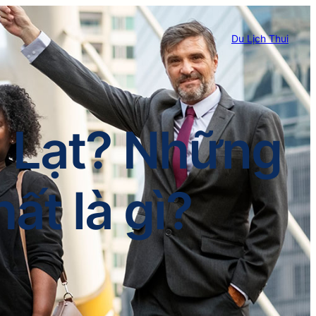
Du Lịch Thui
à Lạt? Những
ất là gì?