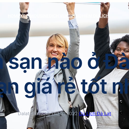
HOME
XE LIMOUSINE
DỊCH VỤ
KINH NGHIỆM DU LỊCH
 sạn nào ở Đ
n giá rẻ tốt nh
Dalat Amazing
·
Th3 2, 2022
·
Du Lịch Đà Lạt