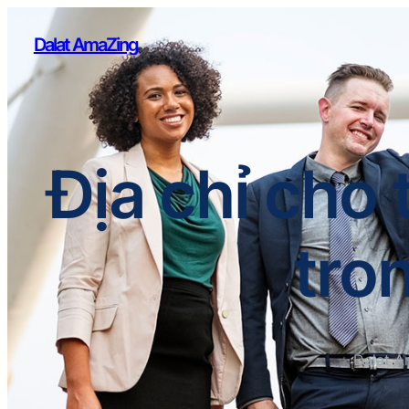
Dalat AmaZing
Địa chỉ cho
tro
Dalat A