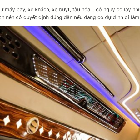
 máy bay, xe khách, xe buýt, tàu hỏa… có nguy cơ lây nhiễ
h nên có quyết định đúng đắn nếu đang có dự định đi làm 