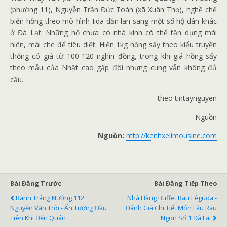
(phường 11), Nguyễn Trần Đức Toàn (xã Xuân Thọ), nghề chế
biến hồng theo mô hình Iida dần lan sang một số hộ dân khác
ở Đà Lạt. Những hộ chưa có nhà kính có thể tận dụng mái
hiên, mái che để tiêu diệt. Hiện 1kg hồng sấy theo kiểu truyền
thống có giá từ 100-120 nghìn đồng, trong khi giá hồng sấy
theo mẫu của Nhật cao gấp đôi nhưng cung vẫn không đủ
cầu.
theo tintaynguyen
Nguồn
Nguồn:
http://kenhxelimousine.com
Bài Đăng Trước
Bài Đăng Tiếp Theo
Bánh Tráng Nướng 112
Nhà Hàng Buffet Rau Léguda -
Nguyễn Văn Trỗi - Ấn Tượng Đầu
Đánh Giá Chi Tiết Món Lẩu Rau
Tiên Khi Đến Quán
Ngon Số 1 Đà Lạt