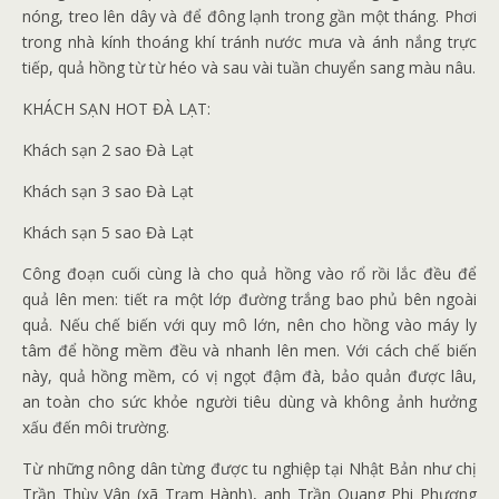
nóng, treo lên dây và để đông lạnh trong gần một tháng. Phơi
trong nhà kính thoáng khí tránh nước mưa và ánh nắng trực
tiếp, quả hồng từ từ héo và sau vài tuần chuyển sang màu nâu.
KHÁCH SẠN HOT ĐÀ LẠT:
Khách sạn 2 sao Đà Lạt
Khách sạn 3 sao Đà Lạt
Khách sạn 5 sao Đà Lạt
Công đoạn cuối cùng là cho quả hồng vào rổ rồi lắc đều để
quả lên men: tiết ra một lớp đường trắng bao phủ bên ngoài
quả. Nếu chế biến với quy mô lớn, nên cho hồng vào máy ly
tâm để hồng mềm đều và nhanh lên men. Với cách chế biến
này, quả hồng mềm, có vị ngọt đậm đà, bảo quản được lâu,
an toàn cho sức khỏe người tiêu dùng và không ảnh hưởng
xấu đến môi trường.
Từ những nông dân từng được tu nghiệp tại Nhật Bản như chị
Trần Thùy Vân (xã Trạm Hành), anh Trần Quang Phi Phương