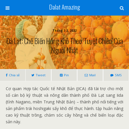
Dalat Amazing
Tháng 3 2, 2022
Đà Lạt: Chế Biến Hồng Khô Theo ‘tuyệt Chiêu’ Của
Người Nhật
Chia sẻ
Tweet
Pin
Mail
SMS
Cơ quan Hợp tác Quốc tế Nhật Bản (JICA) đã tài trợ cho một
số cán bộ kỹ thuật và nông dân thành phố Đà Lạt sang Iida
(tỉnh Nagano, miền Trung Nhật Bản) – thành phố nổi tiếng với
sản phẩm trái hoshigaki sấy khô để thực hành. tập huấn nâng
cao kỹ thuật trồng, chăm sóc cây hồng và chế biến loại đặc
sản này.